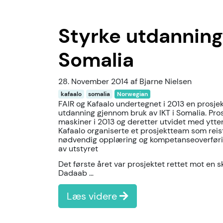
Styrke utdanning
Somalia
28. November 2014 af Bjarne Nielsen
kafaalo
somalia
Norwegian
FAIR og Kafaalo undertegnet i 2013 en prosjek
utdanning gjennom bruk av IKT i Somalia. Pro
maskiner i 2013 og deretter utvidet med ytter
Kafaalo organiserte et prosjektteam som reist
nødvendig opplæring og kompetanseoverføring
av utstyret
Det første året var prosjektet rettet mot en sko
Dadaab …
Læs videre