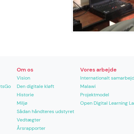
Om os
Vores arbejde
Vision
Internationalt samarbej
etsGo
Den digitale kløft
Malawi
Historie
Projektmodel
Miljø
Open Digital Learning L
Sådan håndteres udstyret
Vedtægter
Årsrapporter