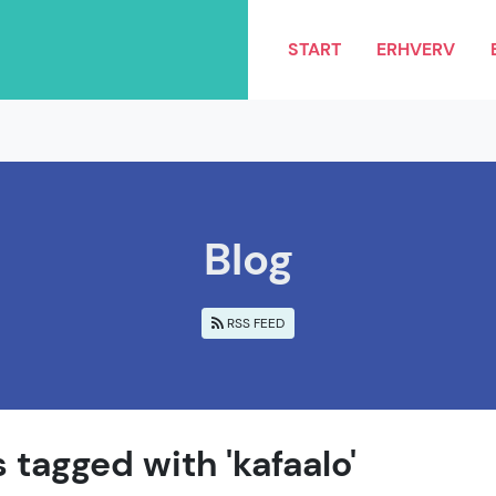
START
ERHVERV
Blog
RSS FEED
 tagged with 'kafaalo'