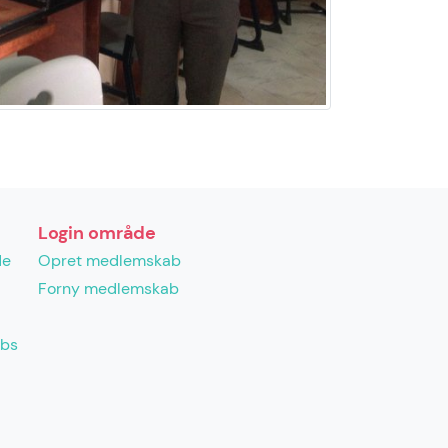
Login område
de
Opret medlemskab
Forny medlemskab
abs