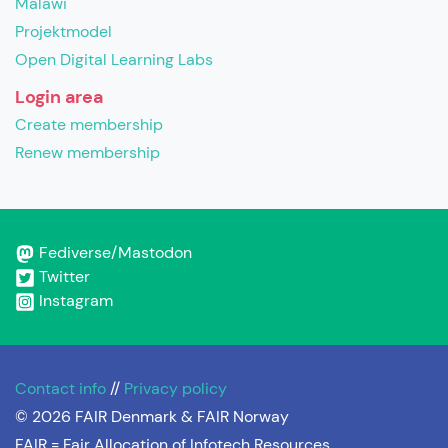
Malawi
Projektmodel
Open Digital Learning Labs
Login area
Create membership
Renew membership
Fediverse/Mastodon
Twitter
Instagram
Contact info
//
Privacy policy
© 2026 FAIR Denmark & FAIR Norway
FAIR =
Fair Allocation of Infotech Resources