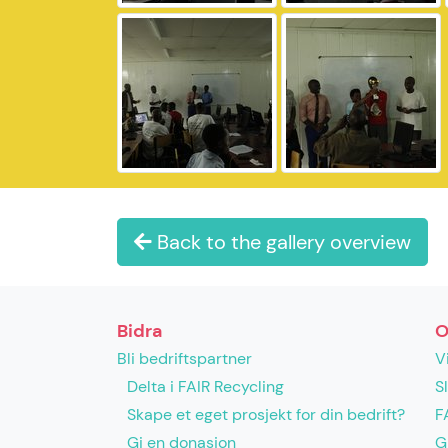
Back to the gallery overview
Bidra
O
Bli bedriftspartner
V
Delta i FAIR Recycling
S
Skape et eget prosjekt for din bedrift?
F
Gi en donasjon
G