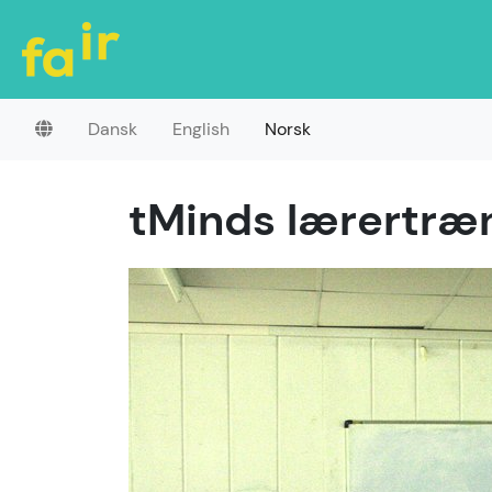
Dansk
English
Norsk
tMinds lærertræn