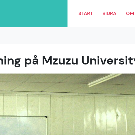
START
BIDRA
OM 
ing på Mzuzu Universit