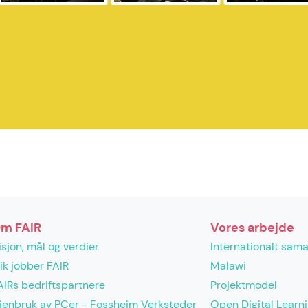
m FAIR
Vores arbejde
isjon, mål og verdier
Internationalt sam
lik jobber FAIR
Malawi
AIRs bedriftspartnere
Projektmodel
jenbruk av PCer - Fossheim Verksteder
Open Digital Learn