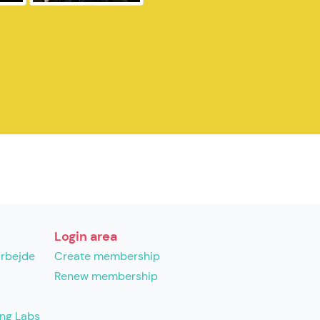
Login area
arbejde
Create membership
Renew membership
ing Labs