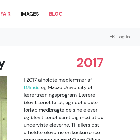
FAIR
IMAGES
BLOG
Log in
y
2017
I 2017 afholdte medlemmer af
tMinds
og Mzuzu University et
lærertræningsprogram. Lærere
blev trænet først, og i det sidste
forløb medbragte de sine elever
og blev trænet samtidig med at de
underviste eleverne. Til allersidst
afholdte eleverne en konkurrence i
programmering med Open Office,