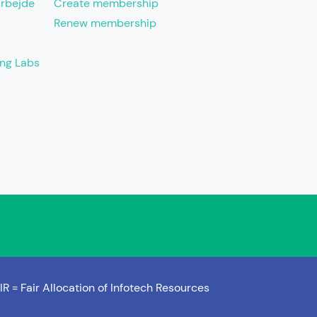
arbejde
Create membership
Renew membership
ing Labs
IR =
Fair Allocation of Infotech Resources