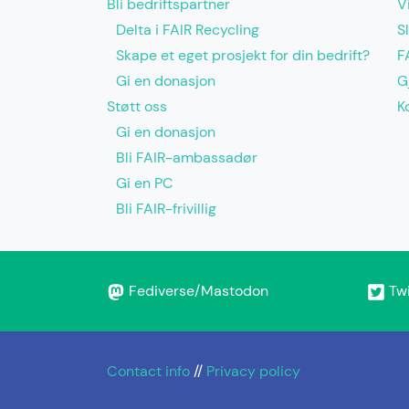
Bli bedriftspartner
V
Delta i FAIR Recycling
S
Skape et eget prosjekt for din bedrift?
F
Gi en donasjon
G
Støtt oss
K
Gi en donasjon
Bli FAIR-ambassadør
Gi en PC
Bli FAIR-frivillig
Fediverse/Mastodon
Twi
Contact info
//
Privacy policy