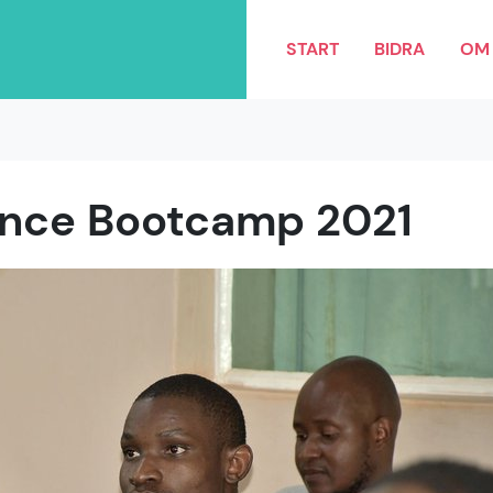
START
BIDRA
OM 
ence Bootcamp 2021