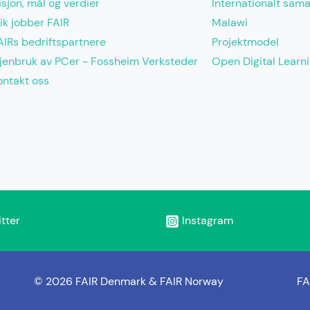
isjon, mål og verdier
Internationalt sam
lik jobber FAIR
Malawi
AIRs bedriftspartnere
Projektmodel
jenbruk av PCer - Fossheim Verksteder
Open Digital Learn
ontakt oss
tter
Instagram
© 2026 FAIR Denmark & FAIR Norway
FA