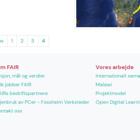
us
1
2
3
4
m FAIR
Vores arbejde
isjon, mål og verdier
Internationalt sam
lik jobber FAIR
Malawi
AIRs bedriftspartnere
Projektmodel
jenbruk av PCer - Fossheim Verksteder
Open Digital Learn
ontakt oss