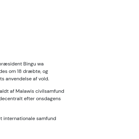
præsident Bingu wa
ldes om 18 dræbte, og
ts anvendelse af vold.
ldt af Malawis civilsamfund
 decentralt efter onsdagens
et internationale samfund