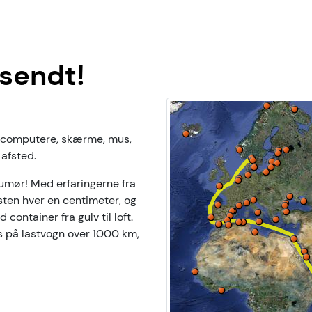
fsendt!
0 computere, skærme, mus,
 afsted.
umør! Med erfaringerne fra
sten hver en centimeter, og
container fra gulv til loft.
s på lastvogn over 1000 km,