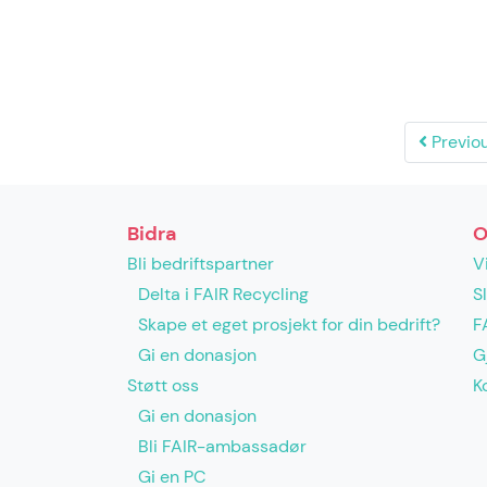
Previo
Bidra
O
Bli bedriftspartner
V
Delta i FAIR Recycling
S
Skape et eget prosjekt for din bedrift?
F
Gi en donasjon
G
Støtt oss
K
Gi en donasjon
Bli FAIR-ambassadør
Gi en PC