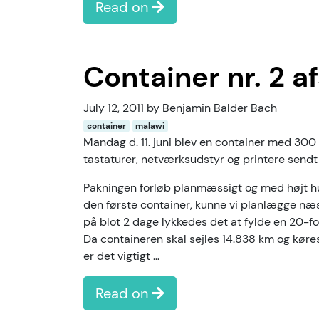
Read on
Container nr. 2 a
July 12, 2011 by Benjamin Balder Bach
container
malawi
Mandag d. 11. juni blev en container med 30
tastaturer, netværksudstyr og printere sendt
Pakningen forløb planmæssigt og med højt h
den første container, kunne vi planlægge næ
på blot 2 dage lykkedes det at fylde en 20-fod 
Da containeren skal sejles 14.838 km og køre
er det vigtigt …
Read on