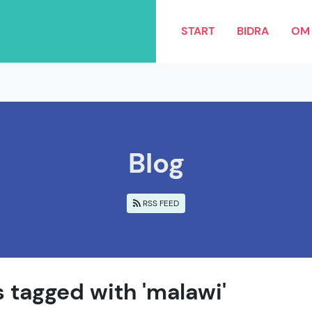
START
BIDRA
OM 
Blog
RSS FEED
s tagged with 'malawi'