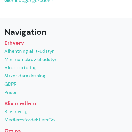
Glemt adgangskode? »
Navigation
Erhverv
Afhentning af it-udstyr
Minimumskrav til udstyr
Afrapportering
Sikker datasletning
GDPR
Priser
Bliv medlem
Bliv frivillig
Medlemsfordel: LetsGo
Om os