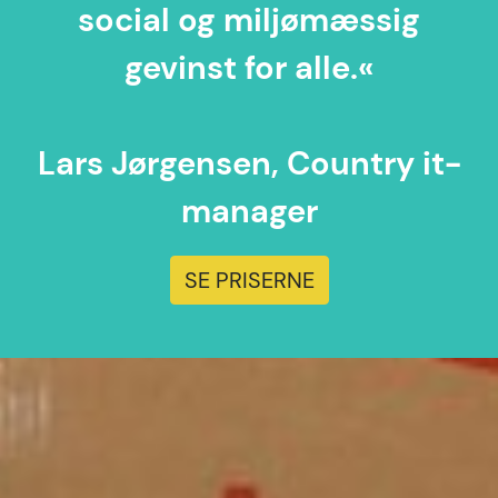
social og miljømæssig
gevinst for alle.«
Lars Jørgensen, Country it-
manager
SE PRISERNE