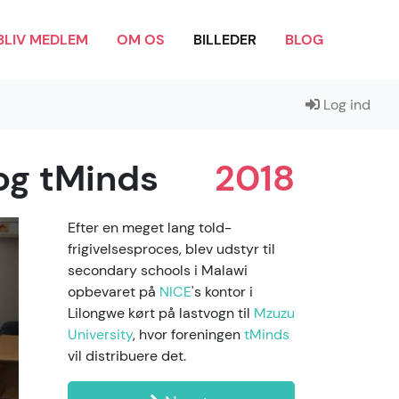
BLIV MEDLEM
OM OS
BILLEDER
BLOG
Log ind
 og tMinds
2018
Efter en meget lang told-
frigivelsesproces, blev udstyr til
secondary schools i Malawi
opbevaret på
NICE
's kontor i
Lilongwe kørt på lastvogn til
Mzuzu
University
, hvor foreningen
tMinds
vil distribuere det.