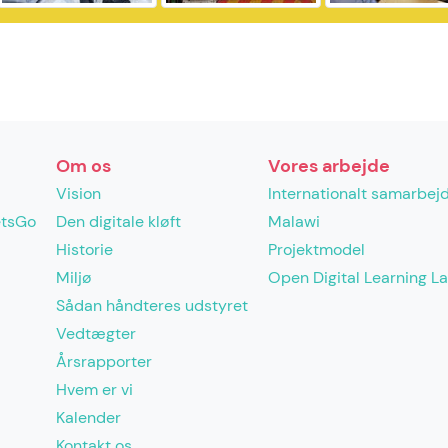
Om os
Vores arbejde
Vision
Internationalt samarbej
etsGo
Den digitale kløft
Malawi
Historie
Projektmodel
Miljø
Open Digital Learning L
Sådan håndteres udstyret
Vedtægter
Årsrapporter
Hvem er vi
Kalender
Kontakt os