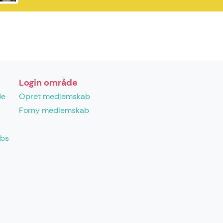
Login område
de
Opret medlemskab
Forny medlemskab
abs