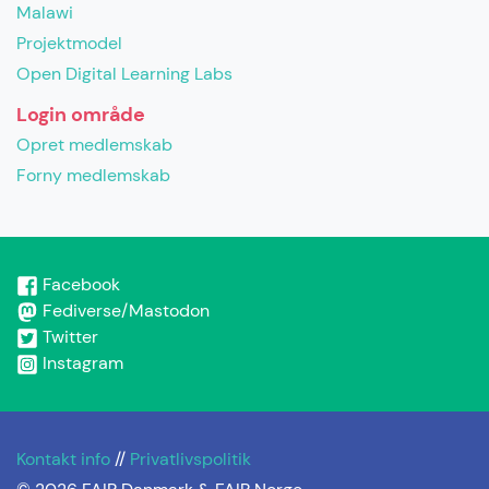
Malawi
Projektmodel
Open Digital Learning Labs
Login område
Opret medlemskab
Forny medlemskab
Facebook
Fediverse/Mastodon
Twitter
Instagram
Kontakt info
//
Privatlivspolitik