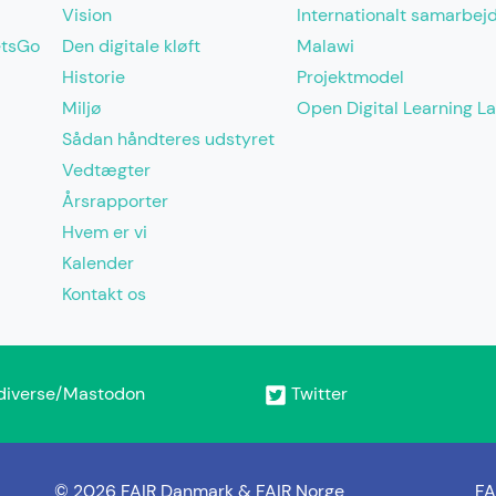
Vision
Internationalt samarbej
etsGo
Den digitale kløft
Malawi
Historie
Projektmodel
Miljø
Open Digital Learning L
Sådan håndteres udstyret
Vedtægter
Årsrapporter
Hvem er vi
Kalender
Kontakt os
diverse/Mastodon
Twitter
© 2026 FAIR Danmark & FAIR Norge
FA