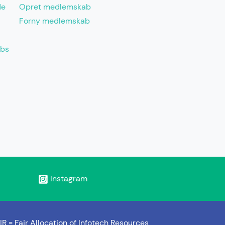
de
Opret medlemskab
Forny medlemskab
abs
Instagram
IR =
Fair Allocation of Infotech Resources