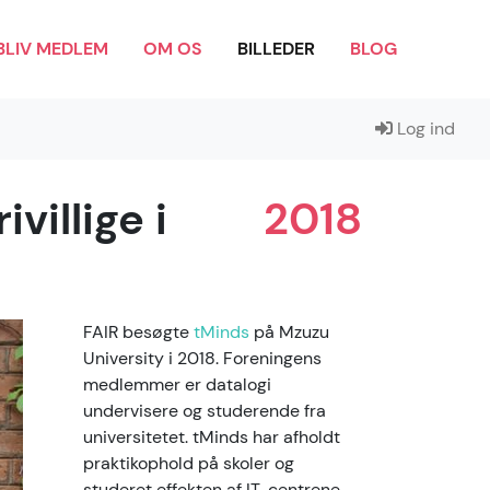
BLIV MEDLEM
OM OS
BILLEDER
BLOG
Log ind
villige i
2018
FAIR besøgte
tMinds
på Mzuzu
University i 2018. Foreningens
medlemmer er datalogi
undervisere og studerende fra
universitetet. tMinds har afholdt
praktikophold på skoler og
studeret effekten af IT-centrene