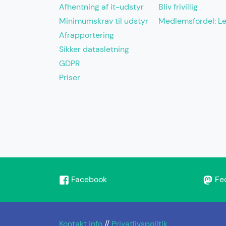
Afhentning af it-udstyr
Bliv frivillig
Minimumskrav til udstyr
Medlemsfordel: L
Afrapportering
Sikker datasletning
GDPR
Priser
Facebook
Fe
Kontakt info
//
Privatlivspolitik