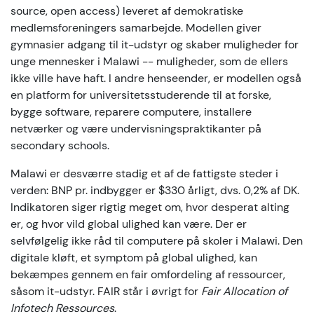
source, open access) leveret af demokratiske
medlemsforeningers samarbejde. Modellen giver
gymnasier adgang til it-udstyr og skaber muligheder for
unge mennesker i Malawi -- muligheder, som de ellers
ikke ville have haft. I andre henseender, er modellen også
en platform for universitetsstuderende til at forske,
bygge software, reparere computere, installere
netværker og være undervisningspraktikanter på
secondary schools.
Malawi er desværre stadig et af de fattigste steder i
verden: BNP pr. indbygger er $330 årligt, dvs. 0,2% af DK.
Indikatoren siger rigtig meget om, hvor desperat alting
er, og hvor vild global ulighed kan være. Der er
selvfølgelig ikke råd til computere på skoler i Malawi. Den
digitale kløft, et symptom på global ulighed, kan
bekæmpes gennem en fair omfordeling af ressourcer,
såsom it-udstyr. FAIR står i øvrigt for
Fair Allocation of
Infotech Ressources
.