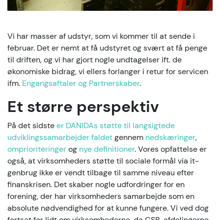
Vi har masser af udstyr, som vi kommer til at sende i
februar. Det er nemt at få udstyret og svært at få penge
til driften, og vi har gjort nogle undtagelser ift. de
økonomiske bidrag, vi ellers forlanger i retur for servicen
ifm.
Engangsaftaler og Partnerskaber
.
Et større perspektiv
På det sidste
er DANIDAs støtte til langsigtede
udviklingssamarbejder faldet
gennem
nedskæringer
,
omprioriteringer
og
nye definitioner
. Vores opfattelse er
også, at virksomheders støtte til sociale formål via it-
genbrug ikke er vendt tilbage til samme niveau efter
finanskrisen. Det skaber nogle udfordringer for en
forening, der har virksomheders samarbejde som en
absolute nødvendighed for at kunne fungere. Vi ved dog
fortsat for lidt om virksomhederne, da CSR-afdelingerne