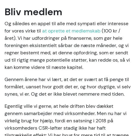
Bliv medlem
Og således en appel til alle med sympati eller interesse
for vores virke til
at oprette et medlemskab
(100 kr /
året). Vi har udfordringer på finanserne, som gør hele
foreningen eksistentielt sårbar de næste måneder, og vi
regner bestemt med, at denne opfordring, som er sendt
ud til rigtig mange potentielle støtter, kan redde os, så vi
kan komme videre til næste kapitel.
Gennem årene har vi lært, at det er svært at få penge til
formålet, uanset hvor godt det er, og hvor dygtige, vi selv
synes, vi er. Og det er ikke blevet nemmere med tiden.
Egentlig ville vi gerne, at hele driften blev dækket
gennem samarbejder med virksomheder. Men nu har vi
virkelig brug for hjælp, fordi en satsning i 2018 på
virksomheders CSR-løfter stadig ikke har haft
tilstrækkelig effekt: Vi har brug for mere tid til at trænge