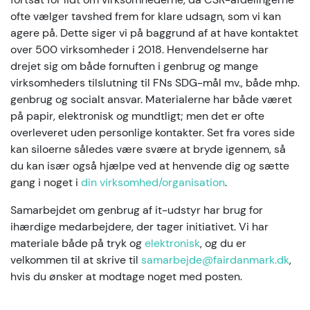
ofte vælger tavshed frem for klare udsagn, som vi kan
agere på. Dette siger vi på baggrund af at have kontaktet
over 500 virksomheder i 2018. Henvendelserne har
drejet sig om både fornuften i genbrug og mange
virksomheders tilslutning til FNs SDG-mål mv., både mhp.
genbrug og socialt ansvar. Materialerne har både været
på papir, elektronisk og mundtligt; men det er ofte
overleveret uden personlige kontakter. Set fra vores side
kan siloerne således være svære at bryde igennem, så
du kan især også hjælpe ved at henvende dig og sætte
gang i noget i
din virksomhed/organisation
.
Samarbejdet om genbrug af it-udstyr har brug for
ihærdige medarbejdere, der tager initiativet. Vi har
materiale både på tryk og
elektronisk
, og du er
velkommen til at skrive til
samarbejde@fairdanmark.dk
,
hvis du ønsker at modtage noget med posten.