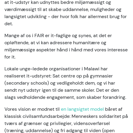
at it-udstyr kan udnyttes bedre miljømæssigt og
værdimæssigt til at skabe uddannelse, muligheder og
langsigtet udvikling - der hvor folk har allermest brug for
det.
Mange af os i FAIR er it-faglige og synes, at det er
opløftende, at vi kan adressere humanitære og
miljømæssige aspekter hånd i hånd med vores interesse
for it.
Lokale unge-ledede organisationer i Malawi har
realiseret it-udstyret: Sat centre op på gymnasier
(secondary schools) og vedligeholdt dem, og vi har
sendt nyt udstyr igen til de samme skoler. Det er den
slags vedholdende engagement, som skaber forandring.
Vores vision er modnet til
en langsigtet model
båret af
klassisk civilsamfundsarbejde: Menneskers solidaritet på
tværs af grænser og privilegier, vidensoverførsel
(træning, uddannelse) og fri adgang til viden (open