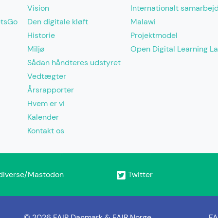
Vision
Internationalt samarbej
etsGo
Den digitale kløft
Malawi
Historie
Projektmodel
Miljø
Open Digital Learning L
Sådan håndteres udstyret
Vedtægter
Årsrapporter
Hvem er vi
Kalender
Kontakt os
diverse/Mastodon
Twitter
© 2026 FAIR Danmark & FAIR Norge
FA