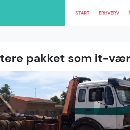
START
ERHVERV
ere pakket som it-væ