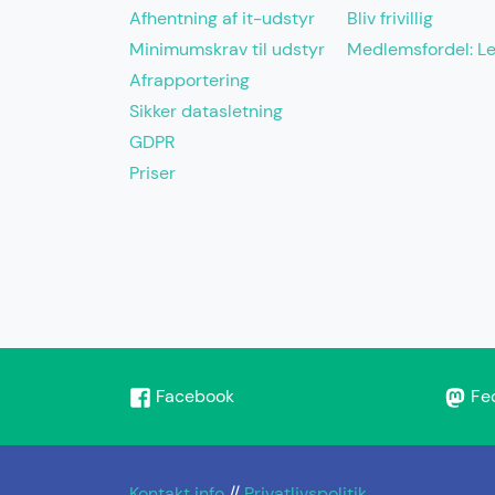
Afhentning af it-udstyr
Bliv frivillig
Minimumskrav til udstyr
Medlemsfordel: L
Afrapportering
Sikker datasletning
GDPR
Priser
Facebook
Fe
Kontakt info
//
Privatlivspolitik