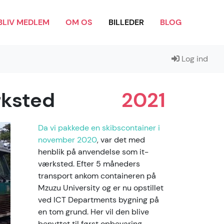
BLIV MEDLEM
OM OS
BILLEDER
BLOG
Log ind
rksted
2021
Da vi pakkede en skibscontainer i
november 2020
, var det med
henblik på anvendelse som it-
værksted. Efter 5 måneders
transport ankom containeren på
Mzuzu University og er nu opstillet
ved ICT Departments bygning på
en tom grund. Her vil den blive
benyttet til først opbevaring,