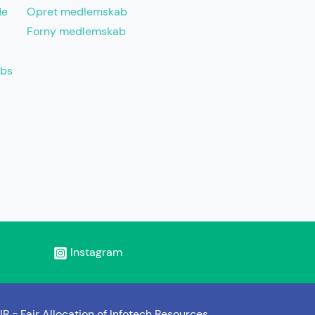
de
Opret medlemskab
Forny medlemskab
abs
Instagram
IR =
Fair Allocation of Infotech Resources