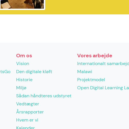
Om os
Vores arbejde
Vision
Internationalt samarbej
etsGo
Den digitale kløft
Malawi
Historie
Projektmodel
Miljø
Open Digital Learning L
Sådan håndteres udstyret
Vedtægter
Årsrapporter
Hvem er vi
Kalender