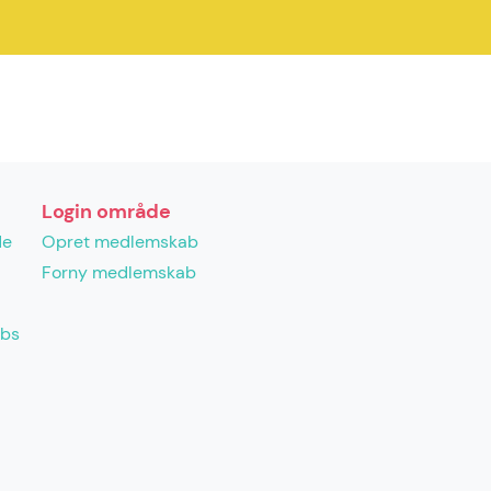
Login område
de
Opret medlemskab
Forny medlemskab
abs