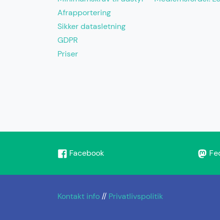
Afrapportering
Sikker datasletning
GDPR
Priser
Facebook
Fe
Kontakt info
//
Privatlivspolitik