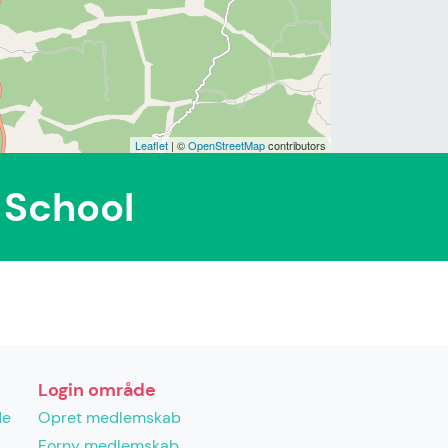
Leaflet
| ©
OpenStreetMap
contributors
 School
Login område
de
Opret medlemskab
Forny medlemskab