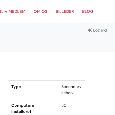
BLIV MEDLEM
OM OS
BILLEDER
BLOG
Log ind
Type
Secondary
school
Computere
30
installeret