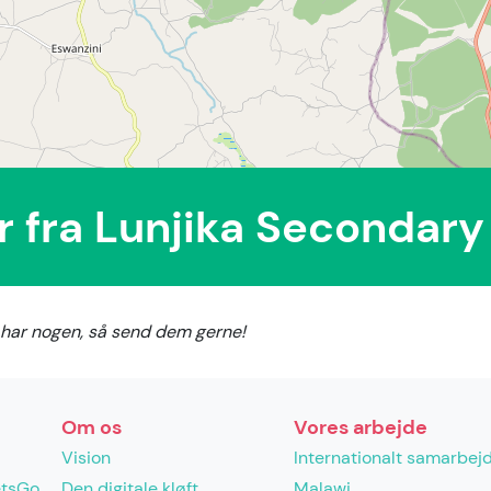
er fra Lunjika Secondary
du har nogen, så send dem gerne!
Om os
Vores arbejde
Vision
Internationalt samarbej
etsGo
Den digitale kløft
Malawi