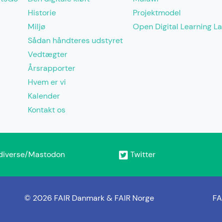
Historie
Projektmodel
Miljø
Open Digital Learning L
Sådan håndteres udstyret
Vedtægter
Årsrapporter
Hvem er vi
Kalender
Kontakt os
diverse/Mastodon
Twitter
© 2026 FAIR Danmark & FAIR Norge
FA