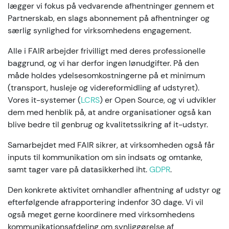
lægger vi fokus på vedvarende afhentninger gennem et
Partnerskab, en slags abonnement på afhentninger og
særlig synlighed for virksomhedens engagement.
Alle i FAIR arbejder frivilligt med deres professionelle
baggrund, og vi har derfor ingen lønudgifter. På den
måde holdes ydelsesomkostningerne på et minimum
(transport, husleje og videreformidling af udstyret).
Vores it-systemer (
LCRS
) er Open Source, og vi udvikler
dem med henblik på, at andre organisationer også kan
blive bedre til genbrug og kvalitetssikring af it-udstyr.
Samarbejdet med FAIR sikrer, at virksomheden også får
inputs til kommunikation om sin indsats og omtanke,
samt tager vare på datasikkerhed iht.
GDPR
.
Den konkrete aktivitet omhandler afhentning af udstyr og
efterfølgende afrapportering indenfor 30 dage. Vi vil
også meget gerne koordinere med virksomhedens
kommunikationsafdeling om synliggørelse af