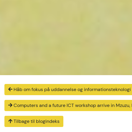
Håb om fokus på uddannelse og informationsteknologi i 
Computers and a future ICT workshop arrive in Mzuzu,
Tilbage til blogindeks