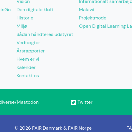
Vision
Internationalt samarbej
etsGo
Den digitale kløft
Malawi
Historie
Projektmodel
Miljø
Open Digital Learning L
Sådan håndteres udstyret
Vedtægter
Årsrapporter
Hvem er vi
Kalender
Kontakt os
diverse/Mastodon
Twitter
© 2026 FAIR Danmark & FAIR Norge
FA