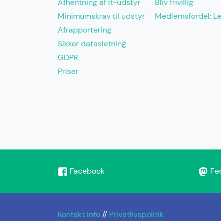
Afhentning af it-udstyr
Bliv frivillig
Minimumskrav til udstyr
Medlemsfordel: L
Afrapportering
Sikker datasletning
GDPR
Priser
Facebook
Fe
Kontakt info
//
Privatlivspolitik