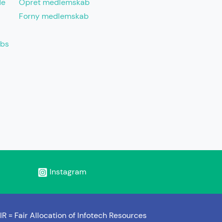
de
Opret medlemskab
Forny medlemskab
abs
Instagram
IR =
Fair Allocation of Infotech Resources