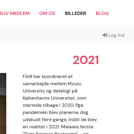
BLIV MEDLEM
OM OS
BILLEDER
BLOG
Log ind
2021
FAIR har koordineret et
samarbejde mellem Mzuzu
University og datalogi på
Københavns Universitet, som
startede tilbage i 2020. Pga.
pandemien blev planerne dog
udskudt flere gange, indtil de blev
en realitet i 2021: Malawis første
"Data Science Bootcamp" - en