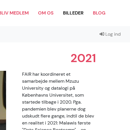
BLIV MEDLEM
OM OS
BILLEDER
BLOG
Log ind
2021
FAIR har koordineret et
samarbejde mellem Mzuzu
University og datalogi på
Københavns Universitet, som
startede tilbage i 2020. Pga.
pandemien blev planerne dog
udskudt flere gange, indtil de blev
en realitet i 2021: Malawis første
"Data Science Bootcamp" - en