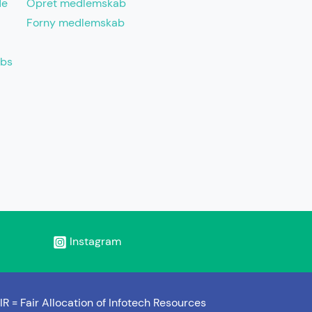
de
Opret medlemskab
Forny medlemskab
abs
Instagram
IR =
Fair Allocation of Infotech Resources