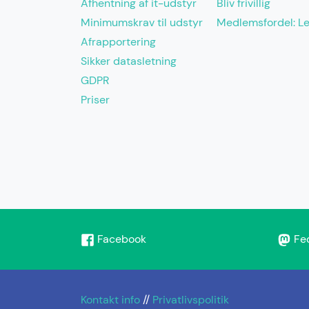
Afhentning af it-udstyr
Bliv frivillig
Minimumskrav til udstyr
Medlemsfordel: L
Afrapportering
Sikker datasletning
GDPR
Priser
Facebook
Fe
Kontakt info
//
Privatlivspolitik