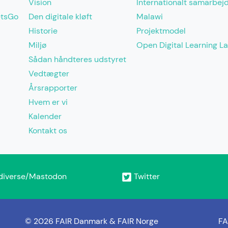
Vision
Internationalt samarbej
etsGo
Den digitale kløft
Malawi
Historie
Projektmodel
Miljø
Open Digital Learning L
Sådan håndteres udstyret
Vedtægter
Årsrapporter
Hvem er vi
Kalender
Kontakt os
diverse/Mastodon
Twitter
© 2026 FAIR Danmark & FAIR Norge
FA