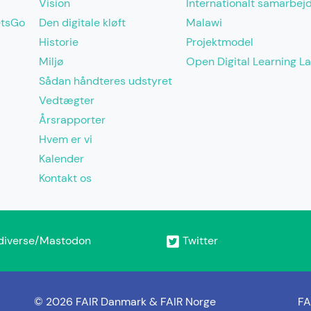
Vision
Internationalt samarbej
etsGo
Den digitale kløft
Malawi
Historie
Projektmodel
Miljø
Open Digital Learning L
Sådan håndteres udstyret
Vedtægter
Årsrapporter
Hvem er vi
Kalender
Kontakt os
diverse/Mastodon
Twitter
© 2026 FAIR Danmark & FAIR Norge
FA