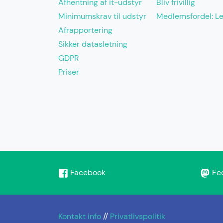
Afhentning af it-udstyr
Bliv frivillig
Minimumskrav til udstyr
Medlemsfordel: L
Afrapportering
Sikker datasletning
GDPR
Priser
Facebook
Fe
Kontakt info
//
Privatlivspolitik