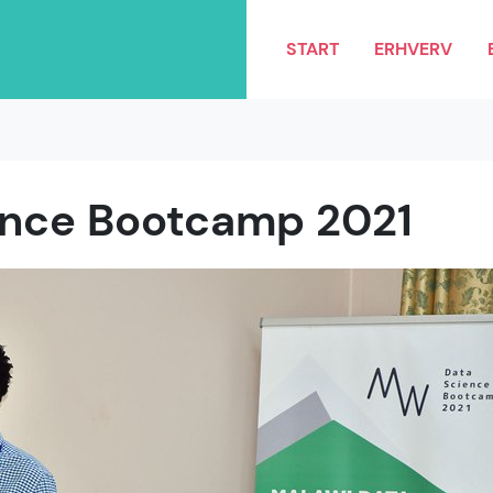
START
ERHVERV
ence Bootcamp 2021