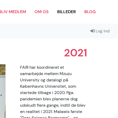
BLIV MEDLEM
OM OS
BILLEDER
BLOG
Log ind
2021
FAIR har koordineret et
samarbejde mellem Mzuzu
University og datalogi på
Københavns Universitet, som
startede tilbage i 2020. Pga.
pandemien blev planerne dog
udskudt flere gange, indtil de blev
en realitet i 2021: Malawis første
"Data Science Bootcamp" - en