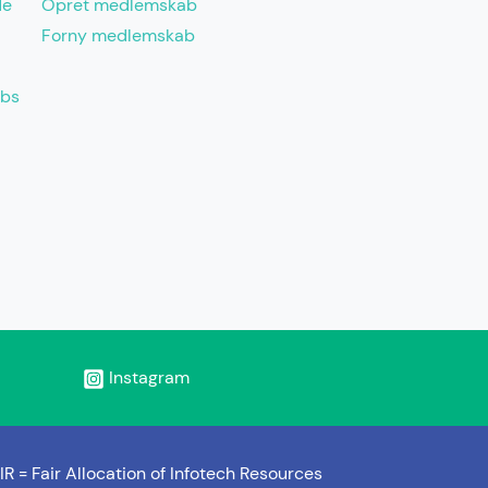
de
Opret medlemskab
Forny medlemskab
abs
Instagram
IR =
Fair Allocation of Infotech Resources