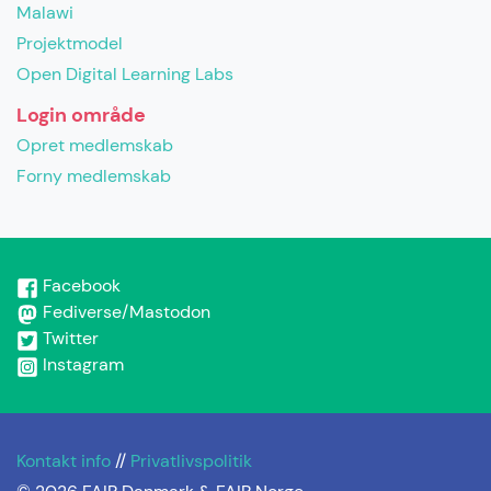
Malawi
Projektmodel
Open Digital Learning Labs
Login område
Opret medlemskab
Forny medlemskab
Facebook
Fediverse/Mastodon
Twitter
Instagram
Kontakt info
//
Privatlivspolitik