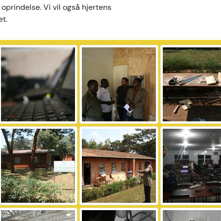
 oprindelse. Vi vil også hjertens
et.