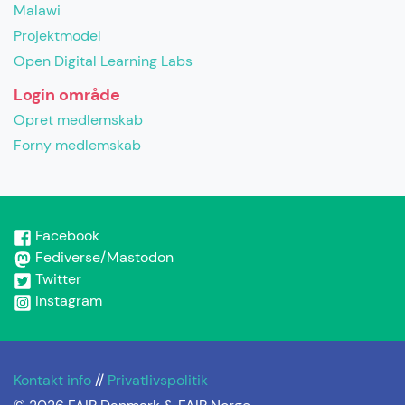
Malawi
Projektmodel
Open Digital Learning Labs
Login område
Opret medlemskab
Forny medlemskab
Facebook
Fediverse/Mastodon
Twitter
Instagram
Kontakt info
//
Privatlivspolitik