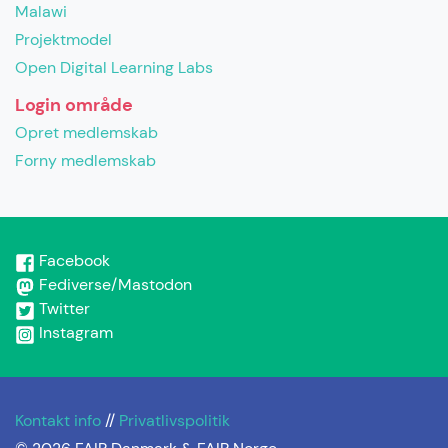
Malawi
Projektmodel
Open Digital Learning Labs
Login område
Opret medlemskab
Forny medlemskab
Facebook
Fediverse/Mastodon
Twitter
Instagram
Kontakt info
//
Privatlivspolitik