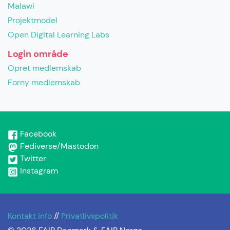
Malawi
Projektmodel
Open Digital Learning Labs
Login område
Opret medlemskab
Forny medlemskab
Facebook
Fediverse/Mastodon
Twitter
Instagram
Kontakt info
//
Privatlivspolitik