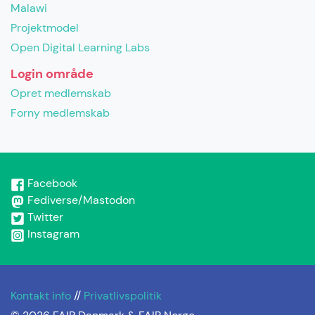
Malawi
Projektmodel
Open Digital Learning Labs
Login område
Opret medlemskab
Forny medlemskab
Facebook
Fediverse/Mastodon
Twitter
Instagram
Kontakt info
//
Privatlivspolitik